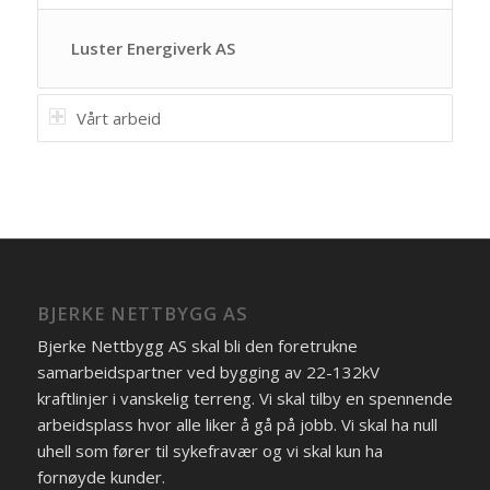
Luster Energiverk AS
Vårt arbeid
BJERKE NETTBYGG AS
Bjerke Nettbygg AS skal bli den foretrukne
samarbeidspartner ved bygging av 22-132kV
kraftlinjer i vanskelig terreng. Vi skal tilby en spennende
arbeidsplass hvor alle liker å gå på jobb. Vi skal ha null
uhell som fører til sykefravær og vi skal kun ha
fornøyde kunder.